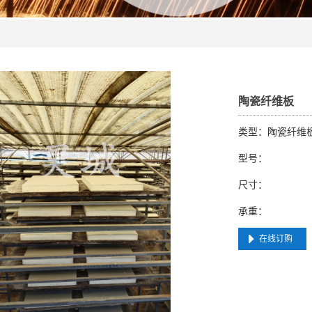
陶瓷纤维板
类型：陶瓷纤维
型号：
尺寸：
承重：
在线订购