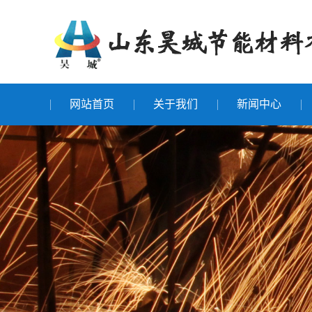
网站首页
关于我们
新闻中心