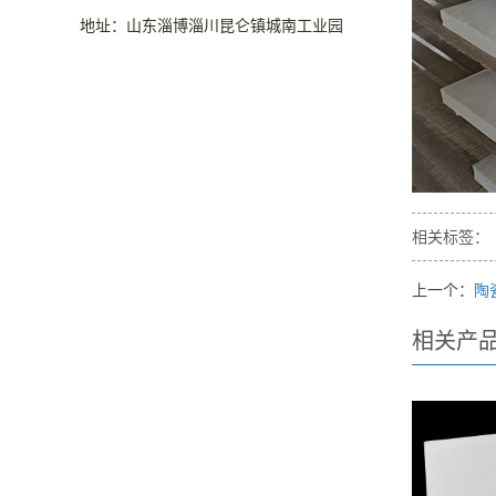
地址：山东淄博淄川昆仑镇城南工业园
相关标签：
上一个：
陶
相关产